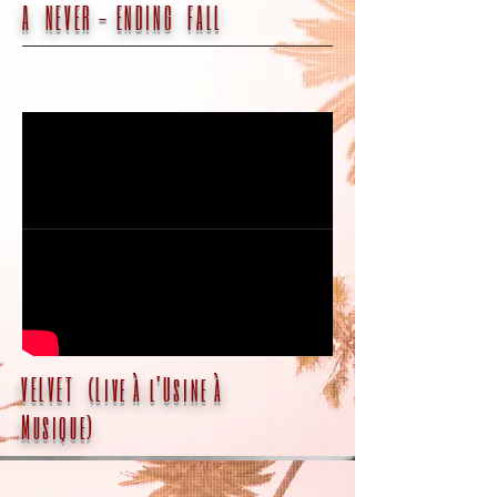
A NEVER - ENDING FALL
VELVET (Live à l'Usine à
Musique)